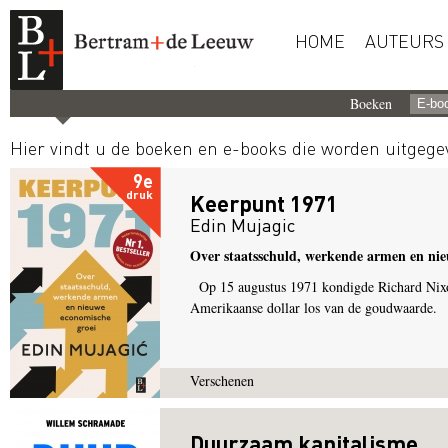
HOME
AUTEURS
Boeken
Hier vindt u de boeken en e-books die worden uitgeg
9e
druk
Keerpunt 1971
Edin Mujagic
Over staatsschuld, werkende armen en nie
Op 15 augustus 1971 kondigde Richard Nixon 
Amerikaanse dollar los van de goudwaarde.
Verschenen
Duurzaam kapitalisme