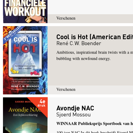
Verschenen
Cool is Hot (American Edi
René C.W. Boender
Ambitious, inspirational brain twists with a 
bubbling with newfound energy.
Verschenen
4e
druk
Avondje NAC
Sjoerd Mossou
WINNAAR Publieksprijs Sportboek van he
100 jaar NAC In dit boek beschrijft Sjoerd M