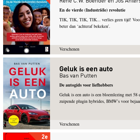
René C.W. Boender
en
Jos Ahler
En de vierde (Industriële) revolutie
TIK, TIK, TIK, TIK... verlies geen tijd! Voor 
beter dan ‘achteraf bekeken’.
Verschenen
Geluk is een auto
Bas van Putten
De autogids voor liefhebbers
Geluk is een auto is een bloemlezing met 58 
zuipende plugin hybrides, BMW’s voor bejaar
Verschenen
2e