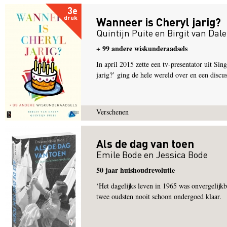
3e
druk
Wanneer is Cheryl jarig?
Quintijn Puite
en
Birgit van Dal
+ 99 andere wiskunderaadsels
In april 2015 zette een tv-presentator uit S
jarig?’ ging de hele wereld over en een discuss
Verschenen
Als de dag van toen
Emile Bode
en
Jessica Bode
50 jaar huishoudrevolutie
‘Het dagelijks leven in 1965 was onvergelij
twee oudsten nooit schoon ondergoed klaar.