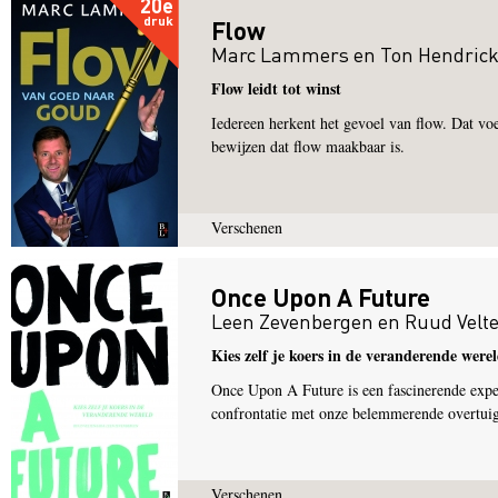
20e
druk
Flow
Marc Lammers
en
Ton Hendric
Flow leidt tot winst
Iedereen herkent het gevoel van flow. Dat vo
bewijzen dat flow maakbaar is.
Verschenen
Once Upon A Future
Leen Zevenbergen
en
Ruud Velt
Kies zelf je koers in de veranderende were
Once Upon A Future is een fascinerende expe
confrontatie met onze belemmerende overtui
Verschenen