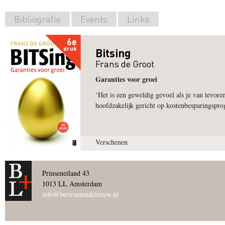
Bibliografie
Events
Links
6e
druk
Bitsing
Frans de Groot
Garanties voor groei
‘Het is een geweldig gevoel als je van tevoren 
hoofdzakelijk gericht op kostenbesparingspr
Verschenen
Prinseneiland 43
1013 LL Amsterdam
info@bertramendeleeuw.nl