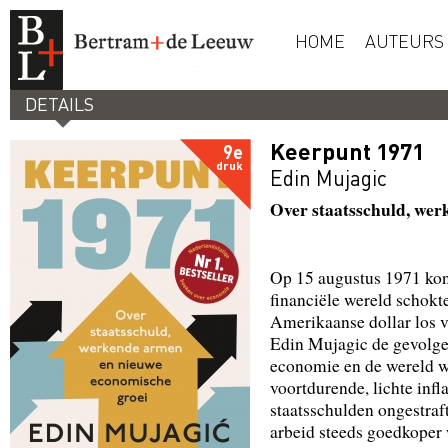
HOME
AUTEURS
DETAILS
Keerpunt 1971
9e
druk
Edin Mujagic
Over staatsschuld, we
Op 15 augustus 1971 kon
financiële wereld schokt
Amerikaanse dollar los v
Edin Mujagic de gevolgen
economie en de wereld w
voortdurende, lichte inf
staatsschulden ongestraft
arbeid steeds goedkoper