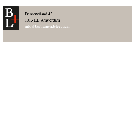
Prinseneiland 43
1013 LL Amsterdam
info@bertramendeleeuw.nl