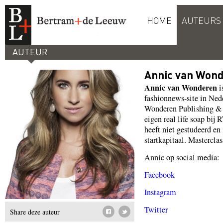
HOME
AUTEURS
AUTEUR
Annic van Won
Annic van Wonderen
i
fashionnews-site in Ne
Wonderen Publishing & 
eigen real life soap bij
heeft niet gestudeerd e
startkapitaal. Mastercla
Annic op social media:
Facebook
Instagram
Twitter
Share deze auteur