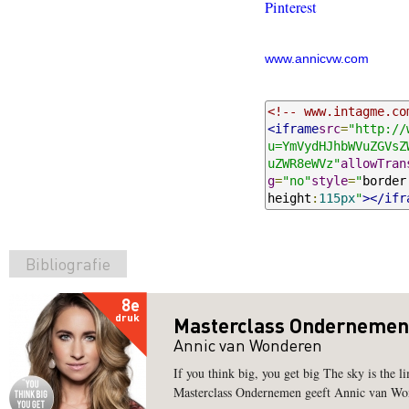
Pinterest
www.annicvw.com
<!-- www.intagme.co
<iframe
src
=
"http://
u=YmVydHJhbWVuZGVsZ
uZWR8eWVz"
allowTran
g
=
"no"
style
=
"
border
height
:
115px
"
></ifr
Bibliografie
8e
druk
Masterclass Ondernemen
Annic van Wonderen
If you think big, you get big The sky is the li
Masterclass Ondernemen geeft Annic van Wonde