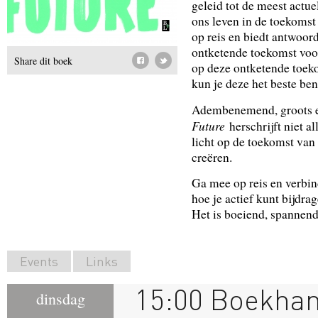
geleid tot de meest actue
ons leven in de toekomst
op reis en biedt antwoor
ontketende toekomst voor 
Share dit boek
op deze ontketende toek
kun je deze het beste be
Adembenemend, groots e
Future
herschrijft niet a
licht op de toekomst van 
creëren.
Ga mee op reis en verbi
hoe je actief kunt bijdra
Het is boeiend, spannend
Events
Links
15:00 Boekha
dinsdag