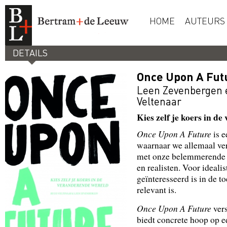
HOME
AUTEURS
DETAILS
Once Upon A Fut
Leen Zevenbergen
Veltenaar
Kies zelf je koers in d
Once Upon A Future
is e
waarnaar we allemaal ver
met onze belemmerende o
en realisten. Voor ideali
geïnteresseerd is in de 
relevant is.
Once Upon A Future
vers
biedt concrete hoop op e