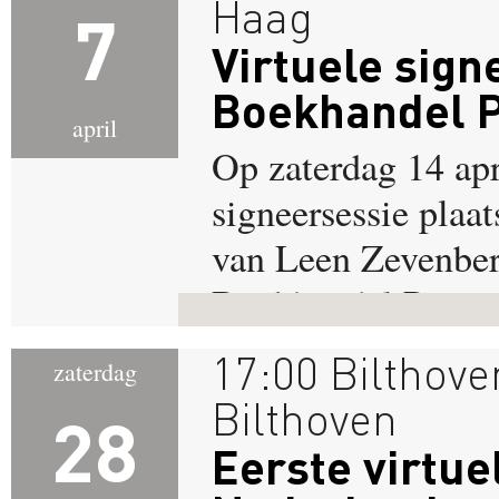
Haag
7
Virtuele sign
Boekhandel 
april
Op zaterdag 14 apr
signeersessie plaa
van Leen Zevenber
Boekhandel Paagm
17:00 Bilthov
zaterdag
Bilthoven
28
Eerste virtue