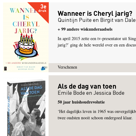
3e
druk
Wanneer is Cheryl jarig?
Quintijn Puite
en
Birgit van Dal
+ 99 andere wiskunderaadsels
In april 2015 zette een tv-presentator uit S
jarig?’ ging de hele wereld over en een discuss
Verschenen
Als de dag van toen
Emile Bode
en
Jessica Bode
50 jaar huishoudrevolutie
‘Het dagelijks leven in 1965 was onvergelij
twee oudsten nooit schoon ondergoed klaar.