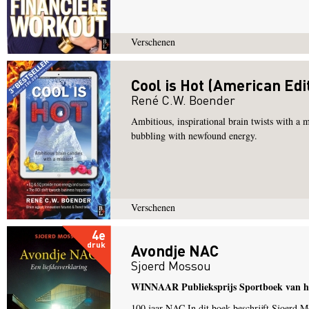
Verschenen
Cool is Hot (American Edi
René C.W. Boender
Ambitious, inspirational brain twists with a 
bubbling with newfound energy.
Verschenen
4e
druk
Avondje NAC
Sjoerd Mossou
WINNAAR Publieksprijs Sportboek van he
100 jaar NAC In dit boek beschrijft Sjoerd M