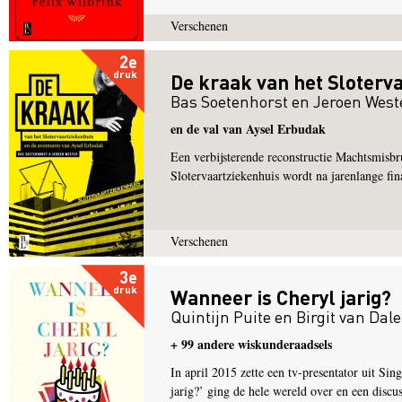
Verschenen
2e
druk
De kraak van het Sloterv
Bas Soetenhorst
en
Jeroen West
en de val van Aysel Erbudak
Een verbijsterende reconstructie Machtsmisbru
Slotervaartziekenhuis wordt na jarenlange fin
Verschenen
3e
druk
Wanneer is Cheryl jarig?
Quintijn Puite
en
Birgit van Dal
+ 99 andere wiskunderaadsels
In april 2015 zette een tv-presentator uit S
jarig?’ ging de hele wereld over en een discuss