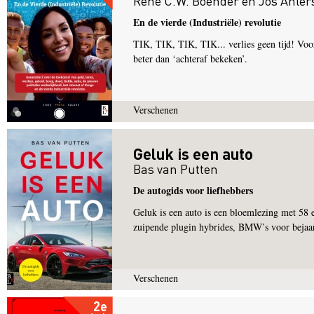
René C.W. Boender
en
Jos Ahler
En de vierde (Industriële) revolutie
TIK, TIK, TIK, TIK... verlies geen tijd! Voor 
beter dan ‘achteraf bekeken’.
Verschenen
Geluk is een auto
Bas van Putten
De autogids voor liefhebbers
Geluk is een auto is een bloemlezing met 58 
zuipende plugin hybrides, BMW’s voor bejaar
Verschenen
2e