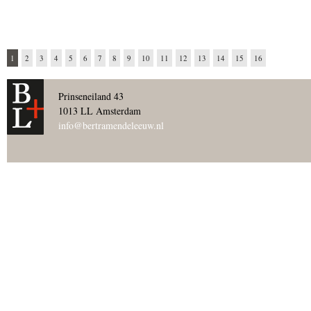
1
2
3
4
5
6
7
8
9
10
11
12
13
14
15
16
Prinseneiland 43
1013 LL Amsterdam
info@bertramendeleeuw.nl