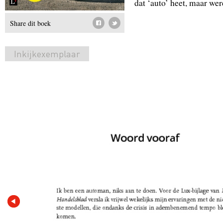
dat ‘auto’ heet, maar wer
Share dit boek
Inkijkexemplaar