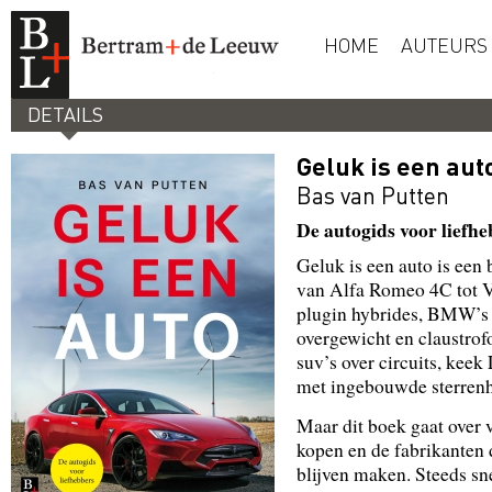
HOME
AUTEURS
DETAILS
Geluk is een aut
Bas van Putten
De autogids voor liefh
Geluk is een auto
is een 
van Alfa Romeo 4C tot V
plugin hybrides, BMW’s 
overgewicht en claustrof
suv’s over circuits, keek
met ingebouwde sterrenh
Maar dit boek gaat over 
kopen en de fabrikanten d
blijven maken. Steeds sn