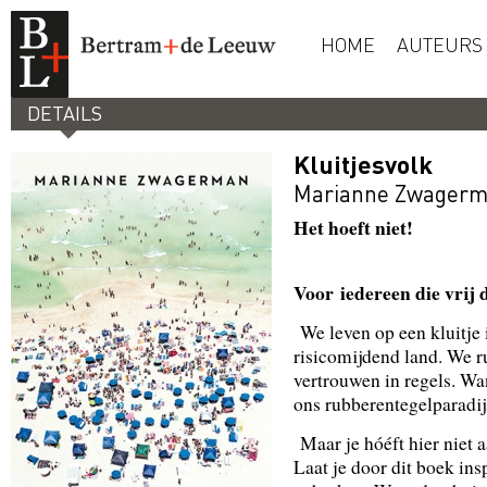
HOME
AUTEURS
DETAILS
Kluitjesvolk
Marianne Zwager
Het hoeft niet!
Voor iedereen die vrij d
We leven op een kluitje 
risicomijdend land. We r
vertrouwen in regels. Wan
ons rubberentegelparadij
Maar je hóéft hier niet a
Laat je door dit boek ins