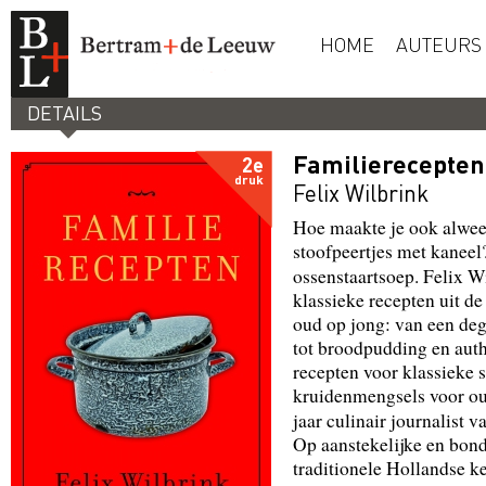
HOME
AUTEURS
DETAILS
Familierecepten
2e
druk
Felix Wilbrink
Hoe maakte je ook alwee
stoofpeertjes met kaneel
ossenstaartsoep. Felix W
klassieke recepten uit d
oud op jong: van een deg
tot broodpudding en auth
recepten voor klassieke 
kruidenmengsels voor ou
jaar culinair journalist 
Op aanstekelijke en bond
traditionele Hollandse k