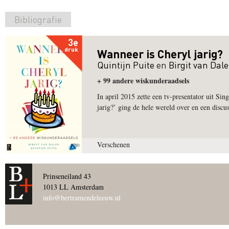
Bibliografie
3e
druk
Wanneer is Cheryl jarig?
Quintijn Puite
en
Birgit van Dal
+ 99 andere wiskunderaadsels
In april 2015 zette een tv-presentator uit S
jarig?’ ging de hele wereld over en een discuss
Verschenen
Prinseneiland 43
1013 LL Amsterdam
info@bertramendeleeuw.nl