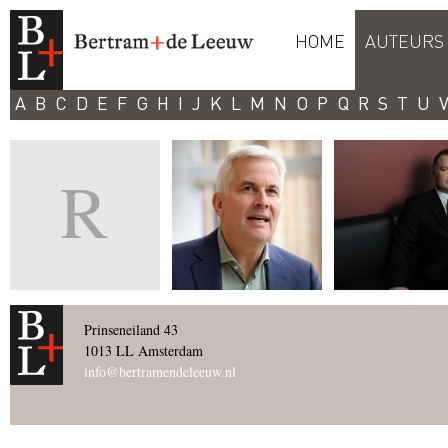
HOME
AUTEURS
A
B
C
D
E
F
G
H
I
J
K
L
M
N
O
P
Q
R
S
T
U
R
Prinseneiland 43
1013 LL Amsterdam
info@bertramendeleeuw.nl