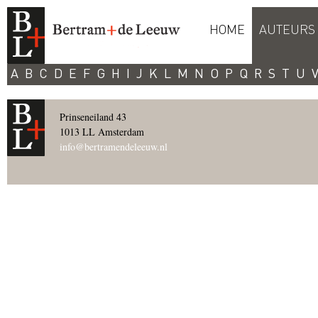
HOME
AUTEURS
A
B
C
D
E
F
G
H
I
J
K
L
M
N
O
P
Q
R
S
T
U
Prinseneiland 43
1013 LL Amsterdam
info@bertramendeleeuw.nl