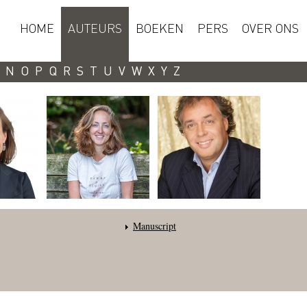
HOME
AUTEURS
BOEKEN
PERS
OVER ONS
N
O
P
Q
R
S
T
U
V
W
X
Y
Z
Manuscript