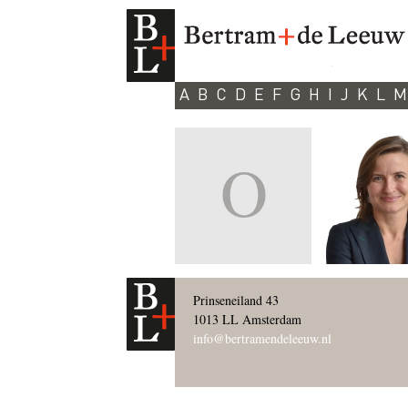
A
B
C
D
E
F
G
H
I
J
K
L
M
O
Prinseneiland 43
1013 LL Amsterdam
info@bertramendeleeuw.nl