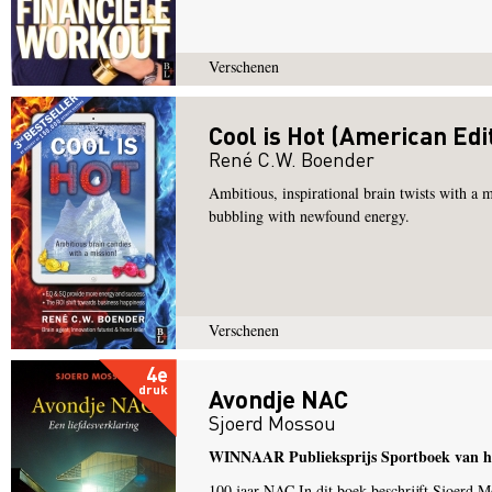
Verschenen
Cool is Hot (American Edi
René C.W. Boender
Ambitious, inspirational brain twists with a 
bubbling with newfound energy.
Verschenen
4e
druk
Avondje NAC
Sjoerd Mossou
WINNAAR Publieksprijs Sportboek van he
100 jaar NAC In dit boek beschrijft Sjoerd M