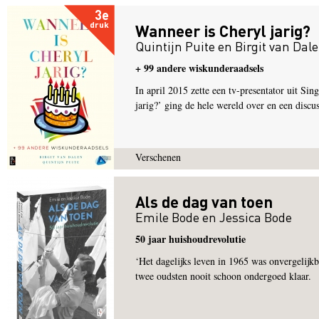
3e
druk
Wanneer is Cheryl jarig?
Quintijn Puite
en
Birgit van Dal
+ 99 andere wiskunderaadsels
In april 2015 zette een tv-presentator uit S
jarig?’ ging de hele wereld over en een discuss
Verschenen
Als de dag van toen
Emile Bode
en
Jessica Bode
50 jaar huishoudrevolutie
‘Het dagelijks leven in 1965 was onvergelij
twee oudsten nooit schoon ondergoed klaar.