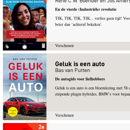
René C.W. Boender
en
Jos Ahler
En de vierde (Industriële) revolutie
TIK, TIK, TIK, TIK... verlies geen tijd! Voor 
beter dan ‘achteraf bekeken’.
Verschenen
Geluk is een auto
Bas van Putten
De autogids voor liefhebbers
Geluk is een auto is een bloemlezing met 58 
zuipende plugin hybrides, BMW’s voor bejaar
Verschenen
2e