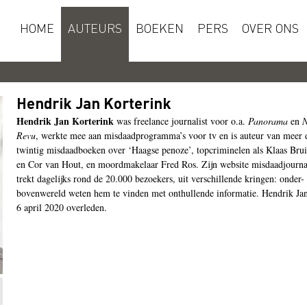
HOME
AUTEURS
BOEKEN
PERS
OVER ONS
Hendrik Jan Korterink
Hendrik Jan Korterink
was freelance journalist voor o.a.
Panorama
en
N
Revu
, werkte mee aan misdaadprogramma’s voor tv en is auteur van meer 
twintig misdaadboeken over ‘Haagse penoze’, topcriminelen als Klaas Bru
en Cor van Hout, en moordmakelaar Fred Ros. Zijn website misdaadjournal
trekt dagelijks rond de 20.000 bezoekers, uit verschillende kringen: onder-
bovenwereld weten hem te vinden met onthullende informatie. Hendrik Jan
6 april 2020 overleden.