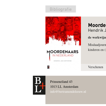
Bibliografie
Moorde
Hendrik 
de werkwijz
Misdaadjourna
kinderen en (
Verschenen
Prinseneiland 43
1013 LL Amsterdam
info@bertramendeleeuw.nl