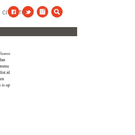
CITAATTEKST
ieuwe
dan
insma
ist.nl
 en
 is op