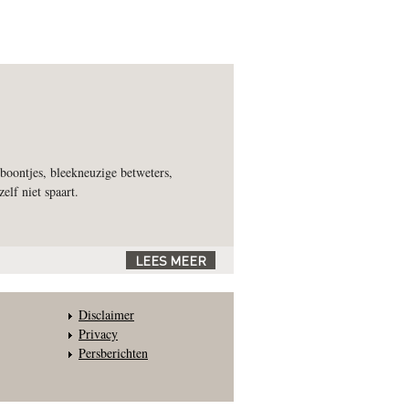
boontjes, bleekneuzige betweters,
elf niet spaart.
LEES MEER
Disclaimer
Privacy
Persberichten