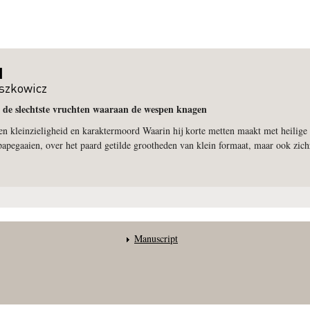
d
szkowicz
t de slechtste vruchten waaraan de wespen knagen
n kleinzieligheid en karaktermoord Waarin hij korte metten maakt met heilige 
apegaaien, over het paard getilde grootheden van klein formaat, maar ook zichz
Manuscript