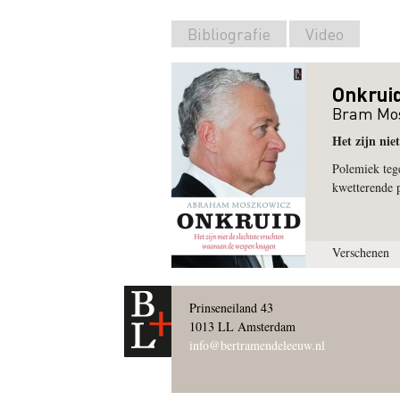
Bibliografie
Video
Onkrui
Bram Mo
Het zijn nie
Polemiek tege
kwetterende p
Verschenen
Prinseneiland 43
1013 LL Amsterdam
info@bertramendeleeuw.nl