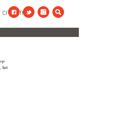
CITAATTEKST
top
, het