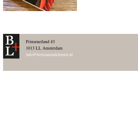
Prinseneiland 43
1013 LL Amsterdam
info@bertramendeleeuw.nl