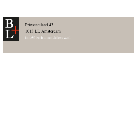
Prinseneiland 43
1013 LL Amsterdam
info@bertramendeleeuw.nl