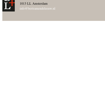
1013 LL Amsterdam
info@bertramendeleeuw.nl