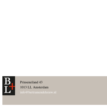
Prinseneiland 43
1013 LL Amsterdam
info@bertramendeleeuw.nl