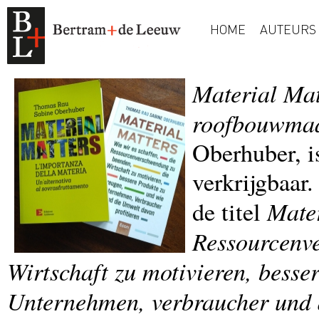
HOME
AUTEURS
Material Mat
roofbouwmaa
Oberhuber, is
verkrijgbaar
Mater
de titel
Ressourcenv
Wirtschaft zu motivieren, besse
Unternehmen, verbraucher und 