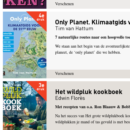
Verschenen
4e
druk
Only Planet. Klimaatgids
Tim van Hattum
7 natuurlijke routes naar een hoopvolle t
We staan aan het begin van de avontuurlijkst
planeet, de ‘only planet’ die we hebben.
Verschenen
3e
druk
Het wildpluk kookboek
Edwin Florès
Met recepten van o.a. Ron Blaauw & Bob
Na het succes van Het grote wildplukboek ko
wildplukken je mand of tas gevuld is met bes