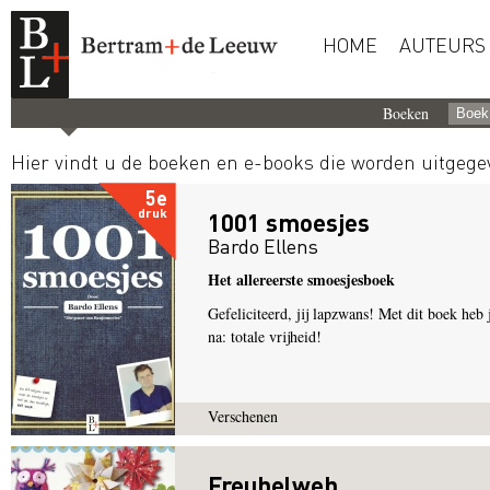
HOME
AUTEURS
Boeken
Hier vindt u de boeken en e-books die worden uitgeg
5e
druk
1001 smoesjes
Bardo Ellens
Het allereerste smoesjesboek
Gefeliciteerd, jij lapzwans! Met dit boek heb 
na: totale vrijheid!
Verschenen
Freubelweb