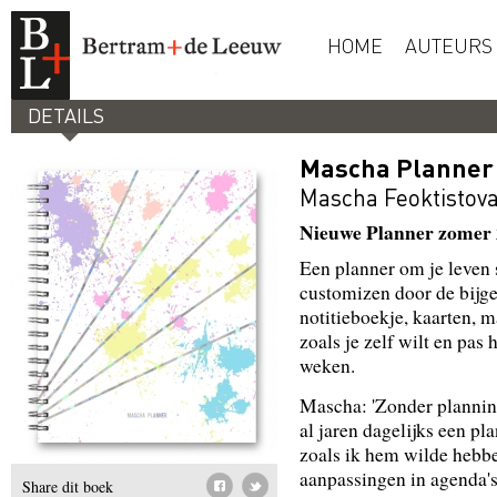
HOME
AUTEURS
DETAILS
Mascha Planner
Mascha Feoktistov
Nieuwe Planner zomer
Een planner om je leven s
customizen door de bijge
notitieboekje, kaarten, m
zoals je zelf wilt en pa
weken.
Mascha: 'Zonder planning
al jaren dagelijks een pl
zoals ik hem wilde hebbe
aanpassingen in agenda's
Share dit boek