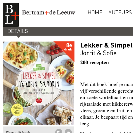
HOME
AUTEURS
DETAILS
Lekker & Simpel
8e
druk
Jorrit & Sofie
200 recepten
Met dit boek hoef je ma
vijf verschillende gerec
en zoete worteltaart en m
rijstsalade met kikkererw
vlees, groente en fruit e
elkaar. Je bespaart tijd 
leeg.
Share dit boek