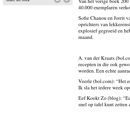
Van het vorige boek 200
40.000 exemplaren verko
Sofie Chanou en Jorrit v
oprichters van lekkerensi
explosief gegroeid en h
maand.
A. van der Kraats (bol.c
recepten in die ook gew
worden. Een echte aanrad
Veerle (bol.com): “Het e
Ik sla het iedere week 
Eef Kookt Zo (blog): “E
snel op tafel kunt zetten 