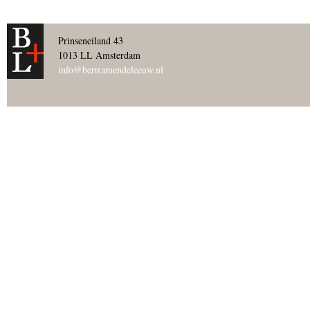
Prinseneiland 43
1013 LL Amsterdam
info@bertramendeleeuw.nl