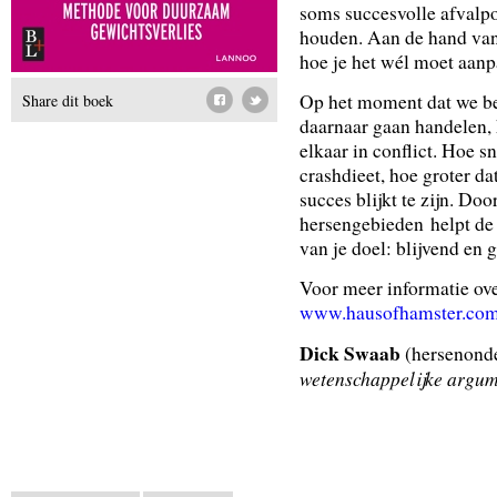
soms succesvolle afvalpo
houden. Aan de hand va
hoe je het wél moet aan
Op het moment dat we bes
Share dit boek
daarnaar gaan handelen,
elkaar in conflict. Hoe sn
crashdieet, hoe groter da
succes blijkt te zijn. Do
hersengebieden helpt d
van je doel: blijvend en 
Voor meer informatie ov
www.hausofhamster.co
Dick Swaab
(hersenond
wetenschappelijke argume