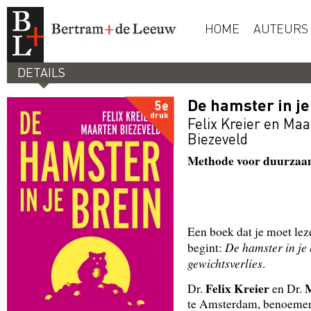
HOME
AUTEURS
DETAILS
De hamster in je
5e
druk
Felix Kreier
en
Maa
Biezeveld
Methode voor duurzaam
Een boek dat je moet lez
De
hamster
in je
begint:
gewichtsverlies
.
Felix Kreier
M
Dr.
en Dr.
te Amsterdam, benoemen 