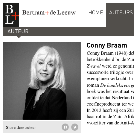
HOME
AUTEURS
AUTEUR
Conny Braam
Conny Braam (1948) de
betrokkenheid bij de Zui
Zwavel
werd ze genomin
succesvolle trilogie ov
exemplaren verkocht. In
roman
De handelsreizig
boek was het resultaat 
ontdekte dat Nederland 
cocaïneproducent ter we
In 2013 heeft zij een Z
haar rol in de Zuid-Afr
vvorzitter van de Anti
Share deze auteur